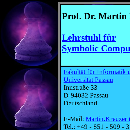
Prof. Dr. Martin
Lehrstuhl für
Symbolic Compu
Fakultät für Informatik
Universität Passau
Innstraße 33
D-94032 Passau
Deutschland
E-Mail:
Martin.Kreuzer 
Tel.: +49 - 851 - 509 - 