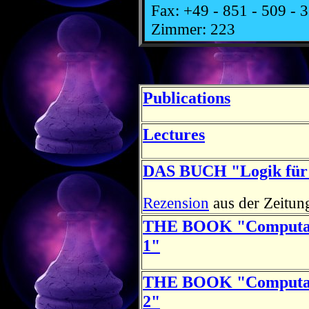
Fax: +49 - 851 - 509 - 
Zimmer: 223
Publications
Lectures
DAS BUCH "Logik für 
Rezension
aus der Zeitu
THE BOOK "Computati
1"
THE BOOK "Computati
2"