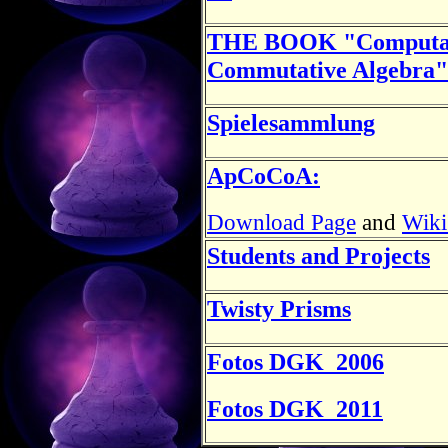
THE BOOK "Computati
Commutative Algebra"
Spielesammlung
ApCoCoA:
Download Page
and
Wiki
Students and Projects
Twisty Prisms
Fotos DGK_2006
Fotos DGK_2011